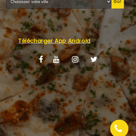
Go!
C.G.V
Télécharger App Android